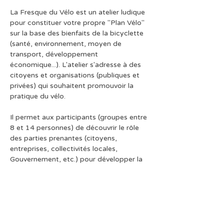
La Fresque du Vélo est un atelier ludique 
pour constituer votre propre "Plan Vélo" 
sur la base des bienfaits de la bicyclette 
(santé, environnement, moyen de 
transport, développement 
économique...). L'atelier s'adresse à des 
citoyens et organisations (publiques et 
privées) qui souhaitent promouvoir la 
pratique du vélo.
Il permet aux participants (groupes entre 
8 et 14 personnes) de découvrir le rôle 
des parties prenantes (citoyens, 
entreprises, collectivités locales, 
Gouvernement, etc.) pour développer la 
pratique du vélo, ainsi que proposer des 
actions concrètes à mettre en place par 
ces parties prenantes.
Durée de l'atelier : 3h + 30min de pause / 
apéro