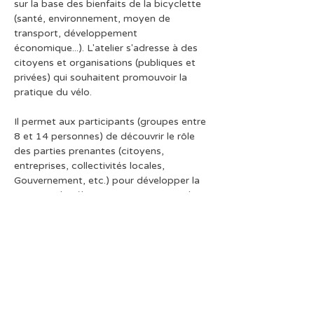
sur la base des bienfaits de la bicyclette 
(santé, environnement, moyen de 
transport, développement 
économique...). L'atelier s'adresse à des 
citoyens et organisations (publiques et 
privées) qui souhaitent promouvoir la 
pratique du vélo.
Il permet aux participants (groupes entre 
8 et 14 personnes) de découvrir le rôle 
des parties prenantes (citoyens, 
entreprises, collectivités locales, 
Gouvernement, etc.) pour développer la 
pratique du vélo, ainsi que proposer des 
actions concrètes à mettre en place par 
ces parties prenantes.
Durée de l'atelier : 3h