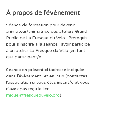
À propos de l'événement
Séance de formation pour devenir 
animateur/animatrice des ateliers Grand 
Public de La Fresque du Vélo.  Prérequis 
pour s'inscrire à la séance : avoir participé 
à un atelier La Fresque du Vélo (en tant 
que participant/e).
Séance en présentiel (adresse indiquée 
dans l'évènement) et en visio (contactez 
l'association si vous êtes inscrit/e et vous 
n'avez pas reçu le lien : 
miguel@fresqueduvelo.org
)
Le tarif de la formation n'inclut pas le jeu 
de cartes Grand Public.
La Licence d'Utilisation est disponible sur 
le site web de La Fresque du Vélo.